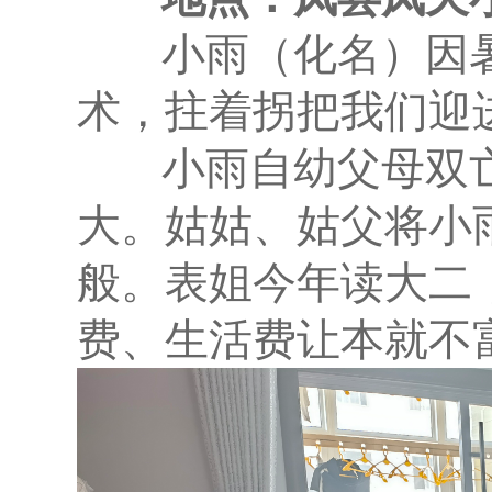
小雨（化名）因暑
术，拄着拐把我们迎
小雨自幼父母双亡
大。姑姑、姑父将小
般。表姐今年读大二
费、生活费让本就不