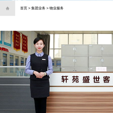
首页
>
集团业务
>
物业服务